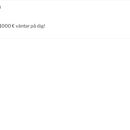
a
!
1000 € väntar på dig!