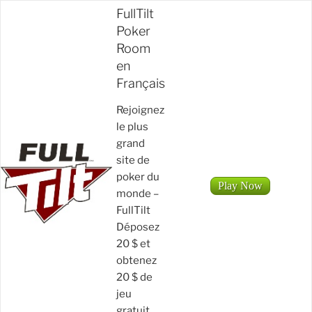
FullTilt
Poker
Room
en
Français
Rejoignez
le plus
grand
site de
poker du
Play Now
monde –
FullTilt
Déposez
20 $ et
obtenez
20 $ de
jeu
gratuit