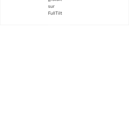
sur
FullTilt